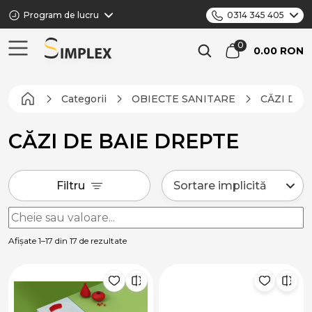
Program de lucru
0314 345 405
0.00 RON
Categorii
OBIECTE SANITARE
CĂZI DE 
CĂZI DE BAIE DREPTE
Filtru
Afișate 1–17 din 17 de rezultate