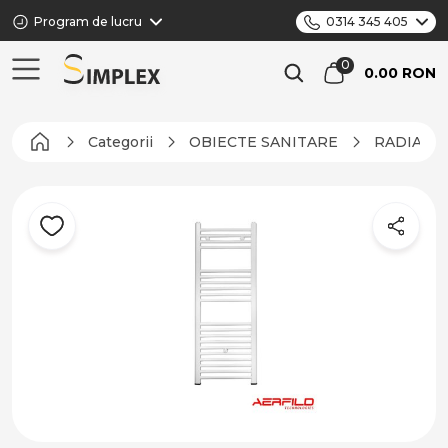
Program de lucru
0314 345 405
0.00 RON
Categorii
OBIECTE SANITARE
RADIATO