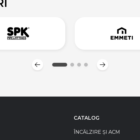
RI
CATALOG
ÎNCĂLZIRE ȘI ACM