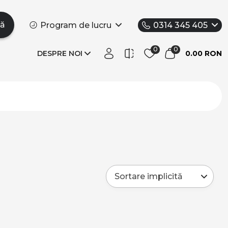
tă
Program de lucru
0314 345 405
DESPRE NOI
0.00 RON