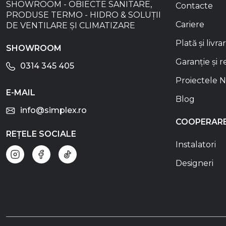
SHOWROOM - OBIECTE SANITARE,
Contacte
ÎNCĂLZIRE ÎN
PRODUSE TERMO - HIDRO & SOLUȚII
PARDOSEALĂ
Cariere
DE VENTILARE ȘI CLIMATIZARE
TERMOSTATE ȘI
Plată și livra
AUTOMATIZĂRI
SHOWROOM
PARDOSEA CALDĂ
Garanție și r
0314 345 405
ACCESORII ȘI
AUTOMATIZĂRI
Proiectele N
PARDOSEA
E-MAIL
CALDĂ
Blog
info@simplex.ro
SMART HOME
COOPERAR
TERMOSTATE
REȚELE SOCIALE
PARDOSEA
Instalatori
CALDĂ
Designeri