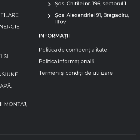
Șos. Chitilei nr. 196, sectorul 1
NTILARE
Șos. Alexandriei 91, Bragadiru,
Ilfov
ENERGIE
INFORMAȚII
Politica de confidențialitate
I SI
Politica informațională
Termeni și condiții de utilizare
NSIUNE
APĂ,
I MONTAJ,