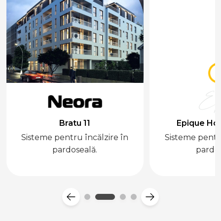
Bratu 11
Epique Ho
Sisteme pentru încălzire în
Sisteme pentru
pardoseală.
pardos