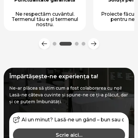
Ne respectăm cuvântul.
Proiecte făcu
Termenul tău e și termenul
pentru nevo
nostru.
Împărtășește-ne experiența ta!
Ne-ar plăcea să știm cum a fost colaborarea cu noi!
Lasă-ne câteva cuvinte și spune-ne ce ți-a plăcut, dar
și ce putem îmbunătăți.
Scrie aici...