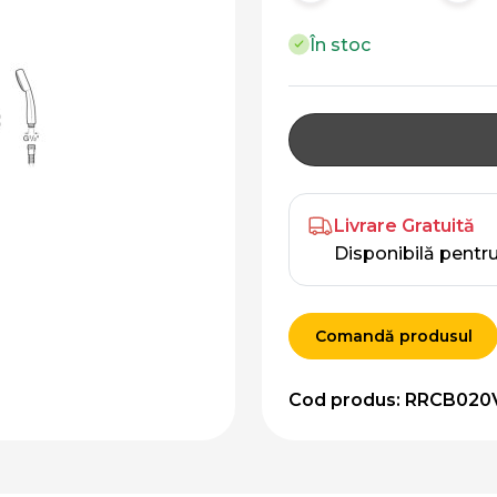
În stoc
Livrare Gratuită
Disponibilă pentr
Comandă produsul
Cod produs: RRCB020