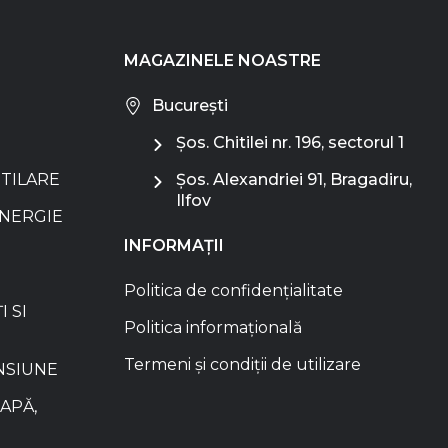
MAGAZINELE NOASTRE
București
Șos. Chitilei nr. 196, sectorul 1
NTILARE
Șos. Alexandriei 91, Bragadiru,
Ilfov
ENERGIE
INFORMAȚII
Politica de confidențialitate
I SI
Politica informațională
Termeni și condiții de utilizare
NSIUNE
APĂ,