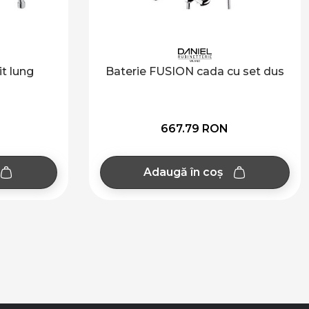
t lung
Baterie FUSION cada cu set dus
667.79 RON
Adaugă în coș