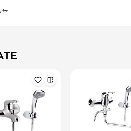
plex.
ATE