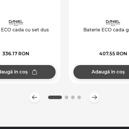
 ECO cada cu set dus
Baterie ECO cada gi
336.17 RON
407.55 RON
augă în coș
Adaugă în coș