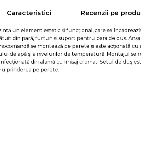
Caracteristici
Recenzii pe produ
intă un element estetic și funcțional, care se încadrează î
alcătuit din pară, furtun și suport pentru para de duș. A
nocomandă se montează pe perete și este acționată cu 
ui de apă și a nivelurilor de temperatură. Montajul se re
onfecționată din alamă cu finisaj cromat. Setul de duș est
ru prinderea pe perete.