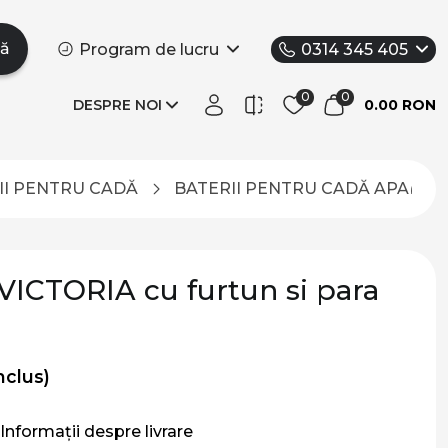
tă
Program de lucru
0314 345 405
DESPRE NOI
0.00 RON
II PENTRU CADĂ
BATERII PENTRU CADĂ APAREN
 VICTORIA cu furtun si para
nclus)
Informații despre livrare