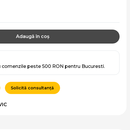
Adaugă în coș
u comenzile peste 500 RON pentru Bucuresti.
Solicită consultanță
VIC