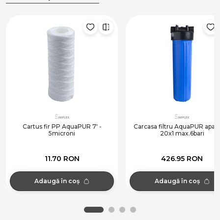
Cartus fir PP AquaPUR 7' -
Carcasa filtru AquaPUR apa 
5microni
20x1 max.6bari
11.70 RON
426.95 RON
Adaugă în coș
Adaugă în coș