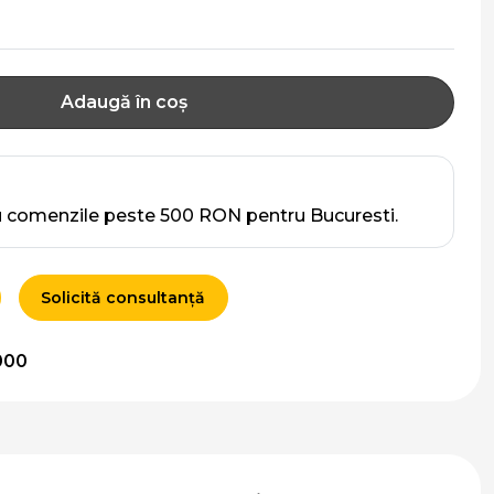
Adaugă în coș
u comenzile peste 500 RON pentru Bucuresti.
Solicită consultanță
000