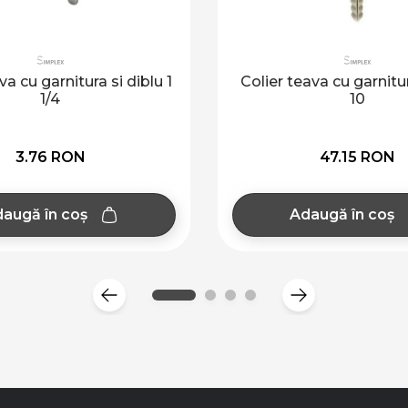
va cu garnitura si diblu 1
Colier teava cu garnitur
1/4
10
3.76 RON
47.15 RON
augă în coș
Adaugă în coș