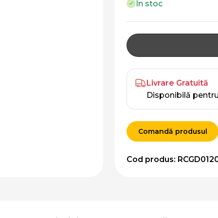
În stoc
Livrare Gratuită
Disponibilă pentr
Comandă produsul
Cod produs: RCGD012