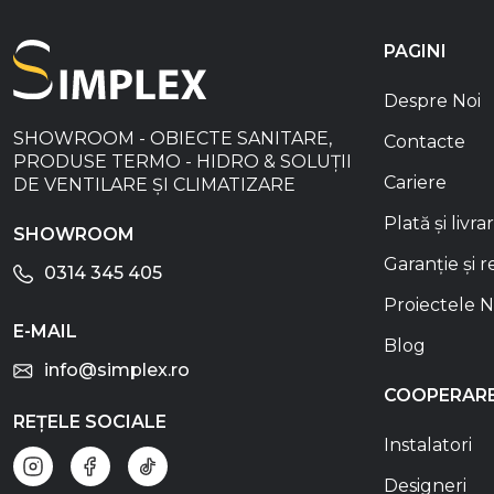
PAGINI
Despre Noi
SHOWROOM - OBIECTE SANITARE,
Contacte
PRODUSE TERMO - HIDRO & SOLUȚII
Cariere
DE VENTILARE ȘI CLIMATIZARE
Plată și livra
SHOWROOM
Garanție și r
0314 345 405
Proiectele N
E-MAIL
Blog
info@simplex.ro
COOPERAR
REȚELE SOCIALE
Instalatori
Designeri