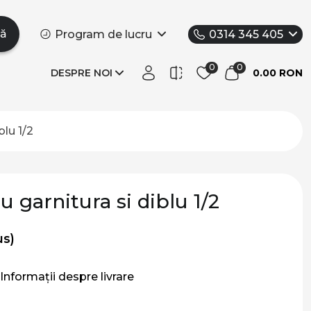
tă
Program de lucru
0314 345 405
DESPRE NOI
0.00 RON
blu 1/2
u garnitura si diblu 1/2
us)
Informații despre livrare