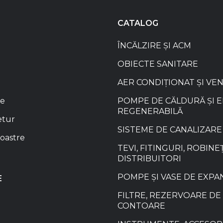
CATALOG
ÎNCĂLZIRE ȘI ACM
OBIECTE SANITARE
AER CONDIȚIONAT ȘI VE
re
POMPE DE CĂLDURĂ ȘI 
REGENERABILĂ
etur
SISTEME DE CANALIZARE
oastre
TEVI, FITINGURI, ROBINEȚ
DISTRIBUITORI
POMPE ȘI VASE DE EXPA
E
FILTRE, REZERVOARE DE 
CONTOARE