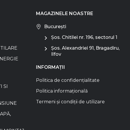
MAGAZINELE NOASTRE
București
Șos. Chitilei nr. 196, sectorul 1
NTILARE
Șos. Alexandriei 91, Bragadiru,
Ilfov
ENERGIE
INFORMAȚII
Politica de confidențialitate
I SI
Politica informațională
Termeni și condiții de utilizare
NSIUNE
APĂ,