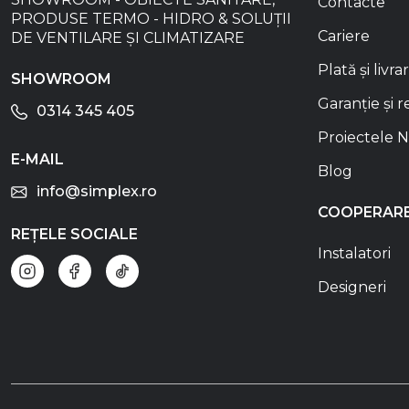
Contacte
PRODUSE TERMO - HIDRO & SOLUȚII
Cariere
DE VENTILARE ȘI CLIMATIZARE
Plată și livra
SHOWROOM
Garanție și r
0314 345 405
Proiectele N
E-MAIL
Blog
info@simplex.ro
COOPERAR
REȚELE SOCIALE
Instalatori
Designeri