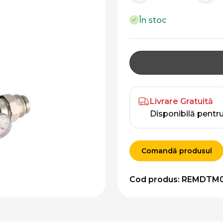
În stoc
Livrare Gratuită
Disponibilă pentr
Comandă produsul
Cod produs: REMDTM