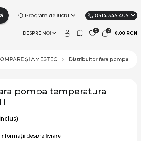
tă
Program de lucru
0314 345 405
DESPRE NOI
0.00 RON
POMPARE ȘI AMESTEC
Distribuitor fara pompa te
 fara pompa temperatura
TI
inclus)
Informații despre livrare