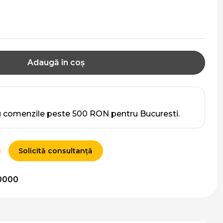
Adaugă în coș
u comenzile peste 500 RON pentru Bucuresti.
Solicită consultanță
0000