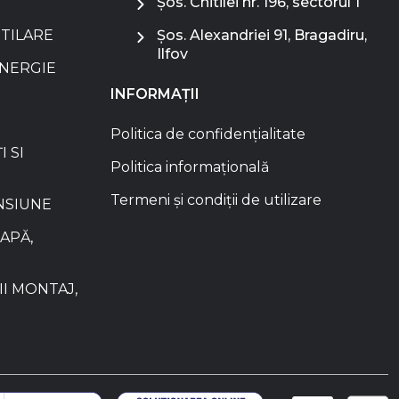
Șos. Chitilei nr. 196, sectorul 1
NTILARE
Șos. Alexandriei 91, Bragadiru,
Ilfov
ENERGIE
INFORMAȚII
Politica de confidențialitate
I SI
Politica informațională
Termeni și condiții de utilizare
NSIUNE
APĂ,
I MONTAJ,