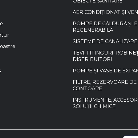
OBIECTE SANITARE
AER CONDIȚIONAT ȘI VE
re
POMPE DE CĂLDURĂ ȘI 
REGENERABILĂ
etur
SISTEME DE CANALIZARE
oastre
TEVI, FITINGURI, ROBINEȚ
DISTRIBUITORI
POMPE ȘI VASE DE EXPA
E
FILTRE, REZERVOARE DE 
CONTOARE
INSTRUMENTE, ACCESORI
SOLUȚII CHIMICE