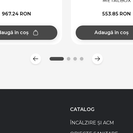
METALBOX
967.24 RON
553.85 RON
augă în coș
Adaugă în coș
CATALOG
ÎNCĂLZIRE ȘI ACM