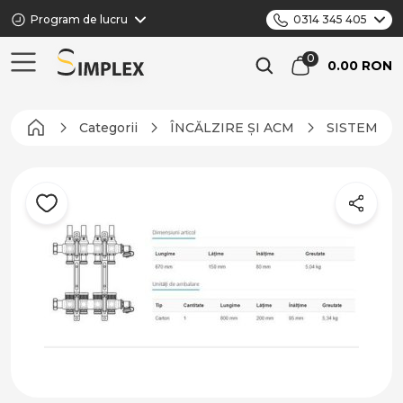
Program de lucru
0314 345 405
0.00 RON
Categorii
ÎNCĂLZIRE ȘI ACM
SISTEME D