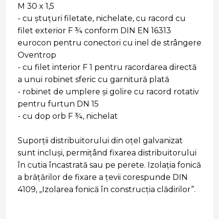
M 30 x 1,5
- cu ștuțuri filetate, nichelate, cu racord cu
filet exterior F ¾ conform DIN EN 16313
eurocon pentru conectori cu inel de strângere
Oventrop
- cu filet interior F 1 pentru racordarea directă
a unui robinet sferic cu garnitură plată
- robinet de umplere și golire cu racord rotativ
pentru furtun DN 15
- cu dop orb F ¾, nichelat
Suporții distribuitorului din oțel galvanizat
sunt incluși, permițând fixarea distribuitorului
în cutia încastrată sau pe perete. Izolația fonică
a brățărilor de fixare a țevii corespunde DIN
4109, „Izolarea fonică în construcția clădirilor”.