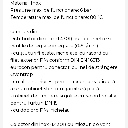
Material: Inox
Presiune max. de funcționare: 6 bar
Temperatură max. de funcționare: 80 °C
compus din:
Distribuitor din inox (1.4301) cu debitmetre și
ventile de reglare integrate (0-5 l/min.)
- cu ștuțuri filetate, nichelate, cu racord cu
filet exterior F ¾ conform DIN EN 16313
eurocon pentru conectori cu inel de strângere
Oventrop
- cu filet interior F 1 pentru racordarea directă
a unui robinet sferic cu garnitură plată
- robinet de umplere și golire cu racord rotativ
pentru furtun DN 15
- cu dop orb F ¾, nichelat
Colector din inox (1.4301) cu miezuri de ventil