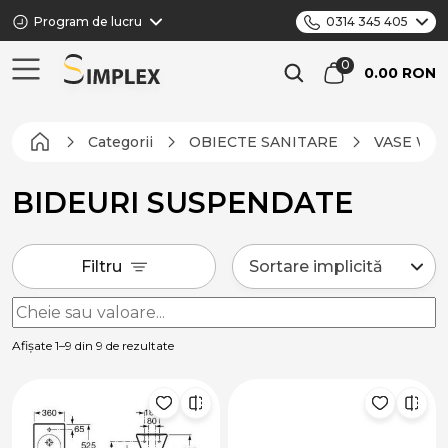
Program de lucru
0314 345 405
0.00 RON
Categorii
OBIECTE SANITARE
VASE WC,
BIDEURI SUSPENDATE
Filtru
Afișate 1–9 din 9 de rezultate