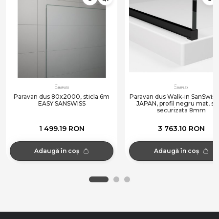
Paravan dus 80x2000, sticla 6m
Paravan dus Walk-in SanSwiss
EASY SANSWISS
JAPAN, profil negru mat, sti
securizata 8mm
1 499.19 RON
3 763.10 RON
Adaugă în coș
Adaugă în coș