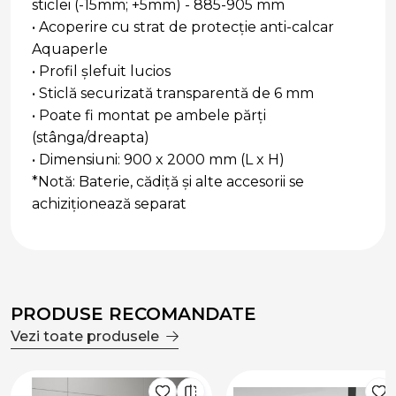
sticlei (-15mm; +5mm) - 885-905 mm
• Acoperire cu strat de protecție anti-calcar
Aquaperle
• Profil șlefuit lucios
• Sticlă securizată transparentă de 6 mm
• Poate fi montat pe ambele părți
(stânga/dreapta)
• Dimensiuni: 900 x 2000 mm (L x H)
*Notă: Baterie, cădiță și alte accesorii se
achiziționează separat
PRODUSE RECOMANDATE
Vezi toate produsele