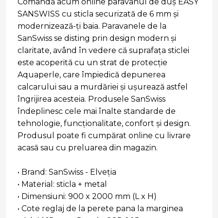
Comandă acum online paravanul de duș EASY
SANSWISS cu sticla securizată de 6 mm și
modernizează-ți baia. Paravanele de la
SanSwiss se disting prin design modern și
claritate, având în vedere că suprafața sticlei
este acoperită cu un strat de protecție
Aquaperle, care împiedică depunerea
calcarului sau a murdăriei și ușurează astfel
îngrijirea acesteia. Produsele SanSwiss
îndeplinesc cele mai înalte standarde de
tehnologie, funcționalitate, confort și design.
Produsul poate fi cumpărat online cu livrare
acasă sau cu preluarea din magazin.
• Brand: SanSwiss - Elveția
• Material: sticla + metal
• Dimensiuni: 900 x 2000 mm (L x H)
• Cote reglaj de la perete pana la marginea