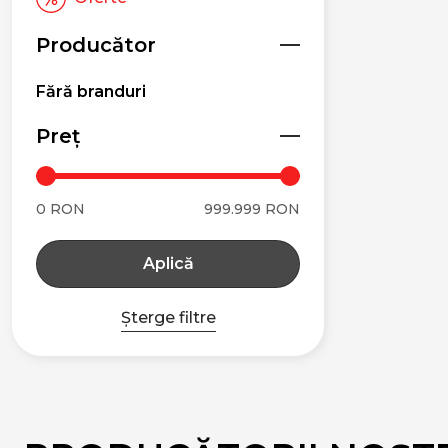
Producător
Fără branduri
Preț
0 RON
999.999 RON
Aplică
Șterge filtre