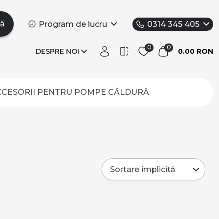
tă
Program de lucru
0314 345 405
DESPRE NOI
0.00 RON
CCESORII PENTRU POMPE CĂLDURĂ