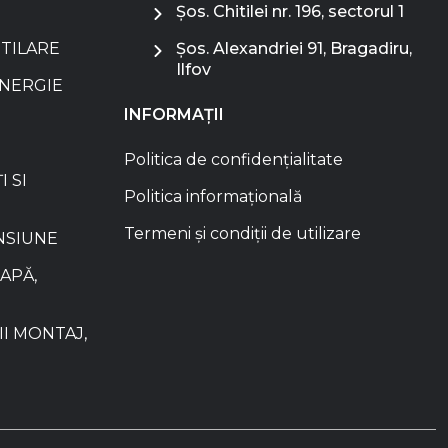
Șos. Chitilei nr. 196, sectorul 1
NTILARE
Șos. Alexandriei 91, Bragadiru,
Ilfov
ENERGIE
INFORMAȚII
Politica de confidențialitate
I SI
Politica informațională
Termeni și condiții de utilizare
NSIUNE
APĂ,
I MONTAJ,