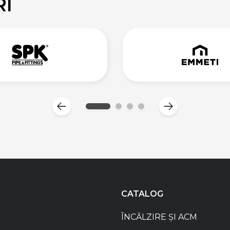
RI
CATALOG
ÎNCĂLZIRE ȘI ACM