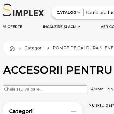
CATALOG
% OFERTE
ÎNCĂLZIRE ȘI ACM
AER CO
Categorii
POMPE DE CĂLDURĂ ȘI ENE
POMPE DE CĂLDURĂ ȘI
ENERGIE REGENERABILĂ
ACCESORII PENTR
PANOURI SOLARE ȘI
ACCESORII
PANOURI SOLARE
CU TUBURI
Afișate – din
PANOURI SOLARE
PLANE
ACCESORII
Nu s-au găsi
PANOURI SOLARE
Categorii