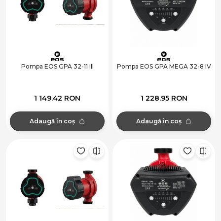
Pompa EOS GPA 32-11 III
Pompa EOS GPA MEGA 32-8 IV
1 149.42 RON
1 228.95 RON
Adaugă în coș
Adaugă în coș