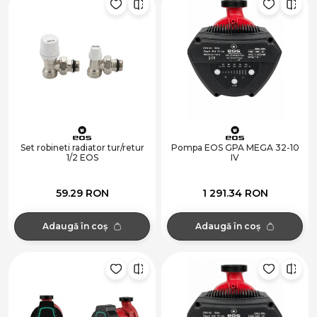
Set robineti radiator tur/retur
Pompa EOS GPA MEGA 32-10
1/2 EOS
IV
59.29 RON
1 291.34 RON
Adaugă în coș
Adaugă în coș