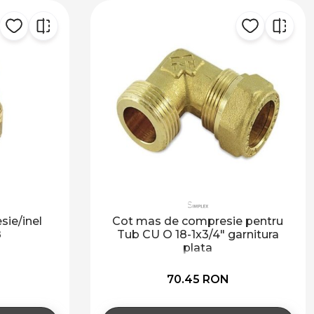
resie pentru
Grup de pompare solar (fara
4" garnitura
electronica) Baxi
a
RON
3 327.78 RON