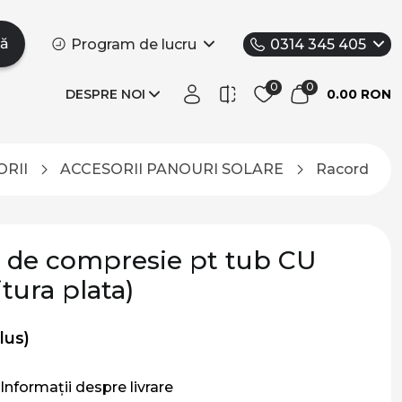
tă
Program de lucru
0314 345 405
DESPRE NOI
0.00 RON
ORII
ACCESORII PANOURI SOLARE
Racord cruc
 de compresie pt tub CU
itura plata)
lus)
Informații despre livrare