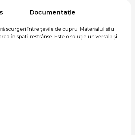
s
Documentație
ră scurgeri între țevile de cupru. Materialul său
rea în spații restrânse. Este o soluție universală și