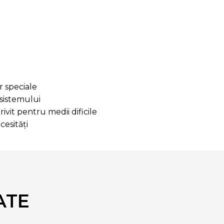
r speciale
 sistemului
ivit pentru medii dificile
cesități
ATE