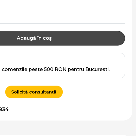
Adaugă în coș
u comenzile peste 500 RON pentru Bucuresti.
Solicită consultanță
834