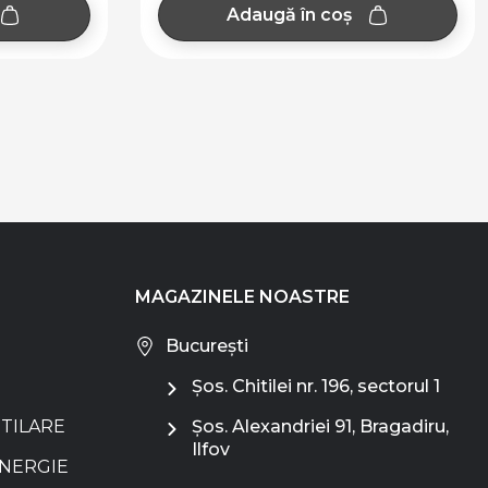
coș
Adaugă în coș
MAGAZINELE NOASTRE
București
Șos. Chitilei nr. 196, sectorul 1
NTILARE
Șos. Alexandriei 91, Bragadiru,
Ilfov
ENERGIE