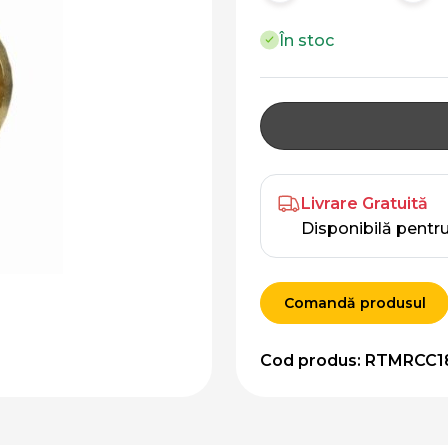
În stoc
Livrare Gratuită
Disponibilă pentr
Comandă produsul
Cod produs: RTMRCC1