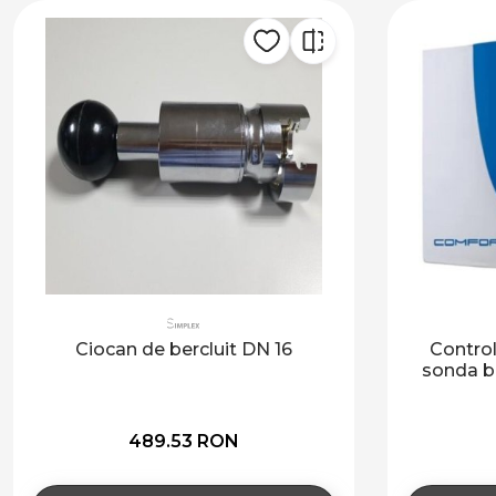
Controler solar ECO+ BAXI (1
Co
sonda boiler, 1 sonda colector)
1 114.82 RON