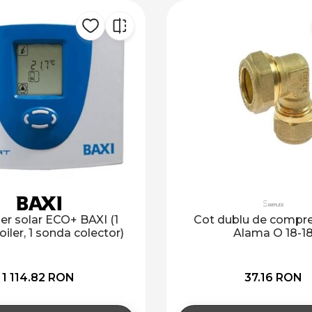
t dublu de compresie/inel
Cot mas de comp
Alama O 18-18
Tub CU O 18-1x3/
plat
37.16 RON
70.45 