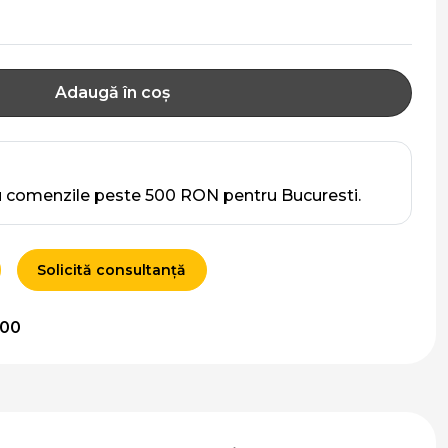
Adaugă în coș
u comenzile peste 500 RON pentru Bucuresti.
Solicită consultanță
000