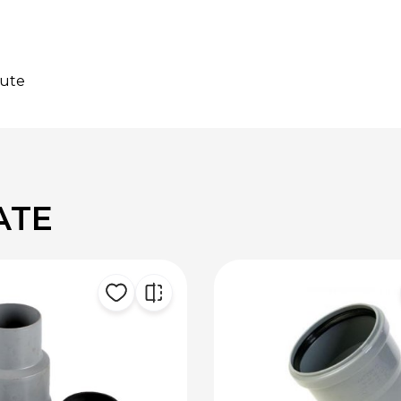
zute
ATE