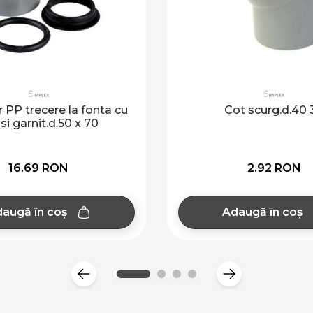
 PP trecere la fonta cu
Cot scurg.d.40 
 si garnit.d.50 x 70
16.69 RON
2.92 RON
augă în coș
Adaugă în coș