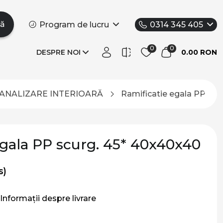
tă
Program de lucru
0314 345 405
DESPRE NOI
0.00 RON
CANALIZARE INTERIOARĂ
Ramificatie egala PP scu
egala PP scurg. 45* 40x40x40
s)
Informații despre livrare