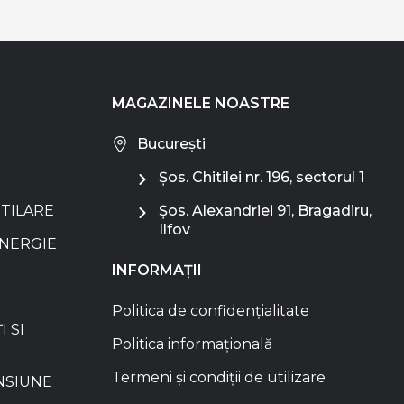
MAGAZINELE NOASTRE
București
Șos. Chitilei nr. 196, sectorul 1
NTILARE
Șos. Alexandriei 91, Bragadiru,
Ilfov
ENERGIE
INFORMAȚII
Politica de confidențialitate
I SI
Politica informațională
Termeni și condiții de utilizare
NSIUNE