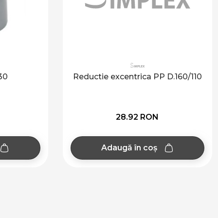
30
Reductie excentrica PP D.160/110
28.92 RON
Adaugă în coș