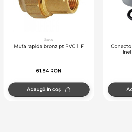
Mufa rapida bronz pt PVC 1' F
Conector
inel
61.84 RON
Adaugă în coș
Ad