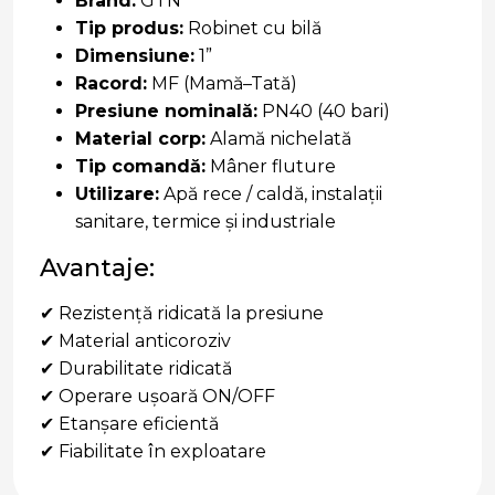
Brand:
GTN
Tip produs:
Robinet cu bilă
Dimensiune:
1”
Racord:
MF (Mamă–Tată)
Presiune nominală:
PN40 (40 bari)
Material corp:
Alamă nichelată
Tip comandă:
Mâner fluture
Utilizare:
Apă rece / caldă, instalații
sanitare, termice și industriale
Avantaje:
✔ Rezistență ridicată la presiune
✔ Material anticoroziv
✔ Durabilitate ridicată
✔ Operare ușoară ON/OFF
✔ Etanșare eficientă
✔ Fiabilitate în exploatare