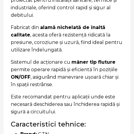
proiectat pentru instalații sanitare, termice și
industriale, oferind control rapid și sigur al
debitului.
Fabricat din
alamă nichelată de înaltă
calitate
, acesta oferă rezistență ridicată la
presiune, coroziune și uzură, fiind ideal pentru
utilizare îndelungată.
Sistemul de acționare cu
mâner tip fluture
permite operare rapidă și eficientă în pozițiile
ON/OFF
, asigurând manevrare ușoară chiar și
în spații restrânse.
Este recomandat pentru aplicații unde este
necesară deschiderea sau închiderea rapidă și
sigură a circuitului.
Caracteristici tehnice: