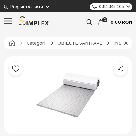
Program de lucru
0314 345 405
0.00 RON
Categorii
OBIECTE SANITARE
INSTALAȚ