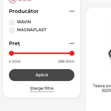
SIFOANE PENTRU
CĂDIȚE DE DUȘ
Producător
TRATAREA APELOR
UZATE
WAVIN
FOSE SEPTICE ȘI
MAGNAPLAST
SEPARATOARE
HIDROCARBURI
Preț
SISTEME EPURARE
APE UZATE
FURTUNE
5 RON
288 RON
ALIMENTARE SI
EVACUARE
Aplică
COLIERE METALICE
Teava sc
Șterge filtre
50/0