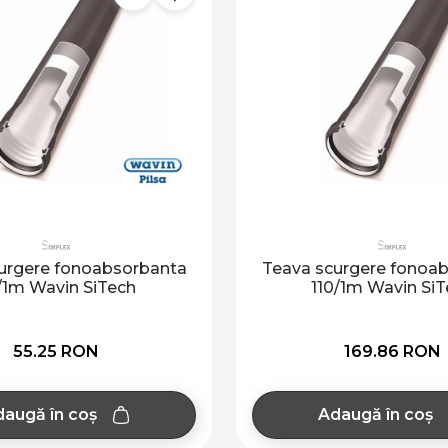
urgere fonoabsorbanta
Teava scurgere fonoa
/1m Wavin SiTech
110/1m Wavin SiT
55.25 RON
169.86 RON
augă în coș
Adaugă în coș