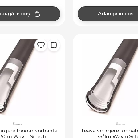
augă în coș
Adaugă în coș
urgere fonoabsorbanta
Teava scurgere fonoa
.50m Wavin SiTech
75/1m Wavin SiT