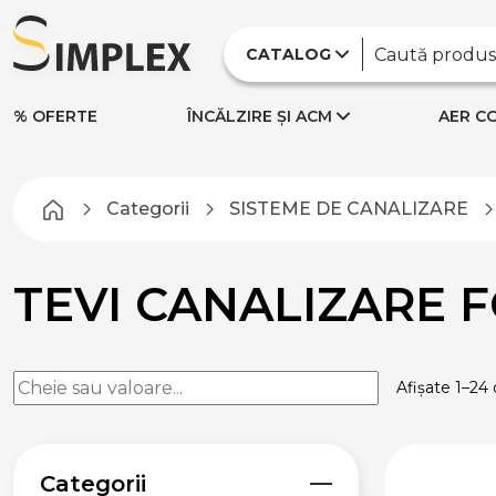
CATALOG
SISTEME DE CANALIZARE
CANALIZARE
% OFERTE
ÎNCĂLZIRE ȘI ACM
AER CO
INTERIOARĂ
FITINGURI PENTRU
CANALIZARE
Categorii
SISTEME DE CANALIZARE
INTERIOARĂ
TEVI CANALIZARE
INTERIOARĂ
TEVI CANALIZARE
CANALIZARE
EXTERIOARĂ
TEVI PENTRU
DRENAJ
Afișate 1–24 
PIESE CANALIZARE
EXTERIOARĂ
TEVI CANALIZARE
Categorii
EXTERIOARĂ