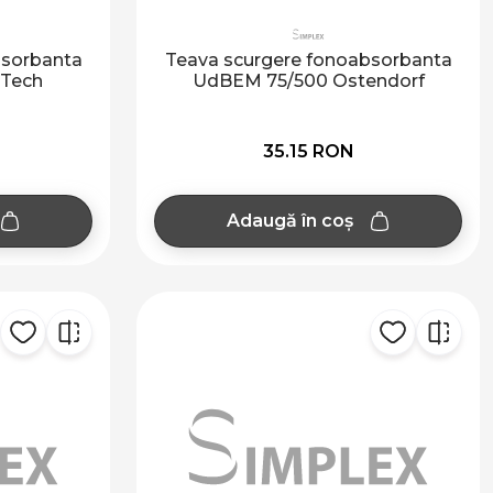
bsorbanta
Teava scurgere fonoabsorbanta
iTech
UdBEM 75/500 Ostendorf
35.15 RON
Adaugă în coș