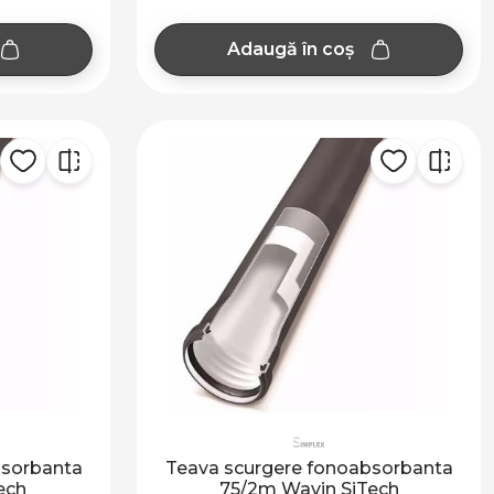
Adaugă în coș
bsorbanta
Teava scurgere fonoabsorbanta
ech
75/2m Wavin SiTech