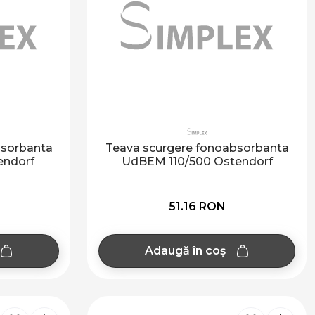
bsorbanta
Teava scurgere fonoabsorbanta
endorf
UdBEM 110/500 Ostendorf
51.16 RON
Adaugă în coș