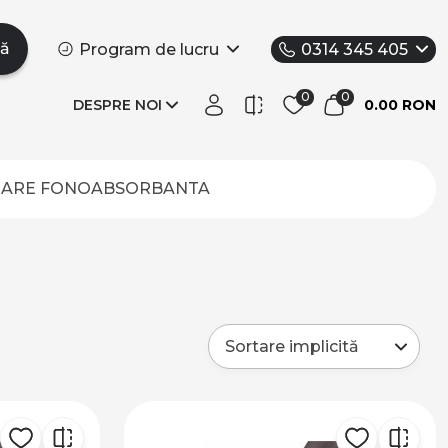
tă
Program de lucru
0314 345 405
DESPRE NOI
0.00 RON
IZARE FONOABSORBANTA