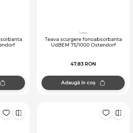
bsorbanta
Teava scurgere fonoabsorbanta
endorf
UdBEM 75/1000 Ostendorf
47.83 RON
Adaugă în coș