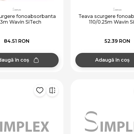
urgere fonoabsorbanta
Teava scurgere fonoa
/3m Wavin SiTech
110/0.25m Wavin S
84.51 RON
52.39 RON
augă în coș
Adaugă în coș