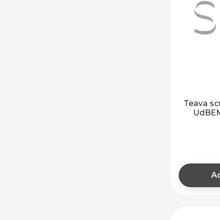
Teava sc
UdBEM
Ad