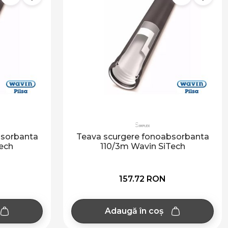
bsorbanta
Teava scurgere fonoabsorbanta
ech
110/3m Wavin SiTech
157.72 RON
Adaugă în coș