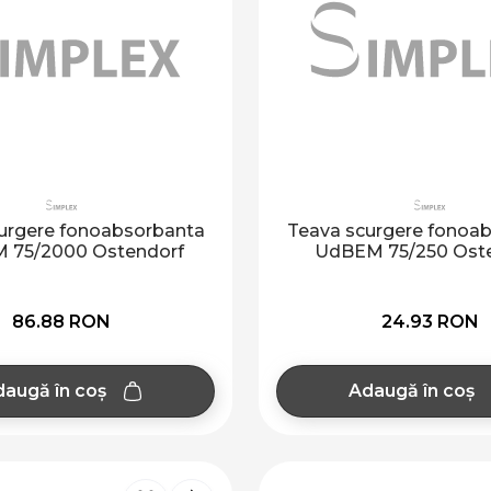
urgere fonoabsorbanta
Teava scurgere fonoa
 75/2000 Ostendorf
UdBEM 75/250 Ost
86.88 RON
24.93 RON
augă în coș
Adaugă în coș