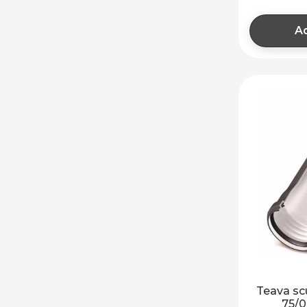
Ad
Teava sc
75/0