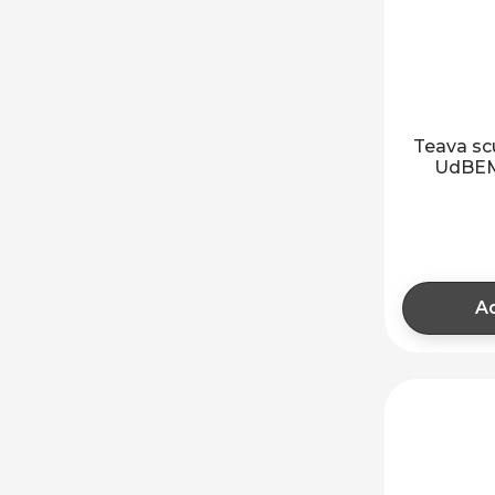
Teava sc
UdBEM
Ad