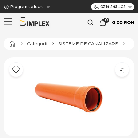
Program de lucru
0314 345 405
0.00 RON
Categorii
SISTEME DE CANALIZARE
CAN