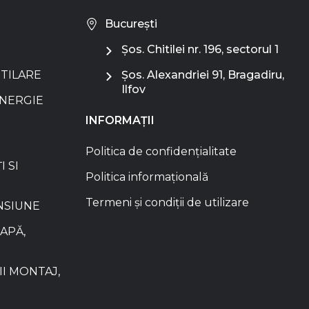
București
Șos. Chitilei nr. 196, sectorul 1
NTILARE
Șos. Alexandriei 91, Bragadiru,
Ilfov
ENERGIE
INFORMAȚII
Politica de confidențialitate
I SI
Politica informațională
Termeni și condiții de utilizare
NSIUNE
APĂ,
I MONTAJ,