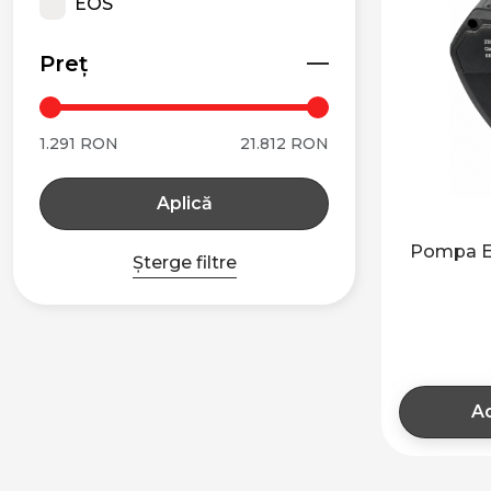
EOS
Preț
1.291 RON
21.812 RON
Aplică
Pompa E
Șterge filtre
Ad