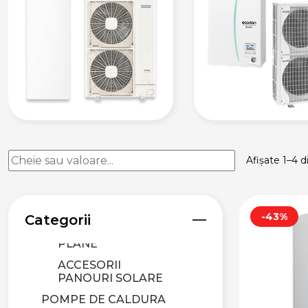
POMPE DE CĂLDURĂ ȘI
ENERGIE REGENERABILĂ
Afișate 1–4 d
PANOURI SOLARE ȘI
ACCESORII
PANOURI SOLARE
CU TUBURI
-43%
Categorii
PANOURI SOLARE
PLANE
ACCESORII
PANOURI SOLARE
POMPE DE CALDURA