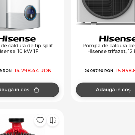
e caldura de tip split
Pompa de caldura de t
isense, 10 kW 1F
Hisense trifazat, 12
14 298.44 RON
15 858
49 RON
24 097.90 RON
augă în coș
Adaugă în coș