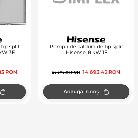
ip split
Pompa de caldura de tip split
 kW 3F
Hisense, 8 kW 1F
.83 RON
14 693.42 RON
25 576.01 RON
Adaugă în coș