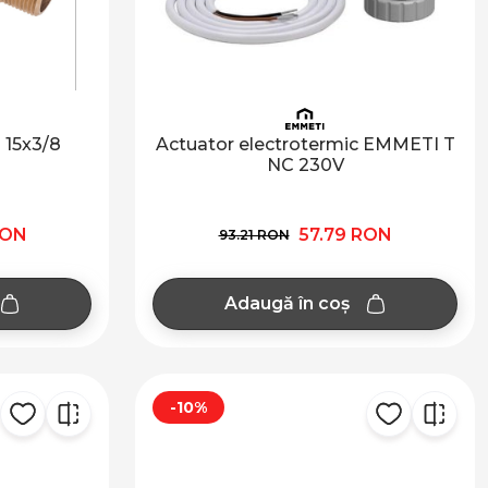
 15x3/8
Actuator electrotermic EMMETI T
NC 230V
RON
57.79 RON
93.21 RON
Adaugă în coș
-10%