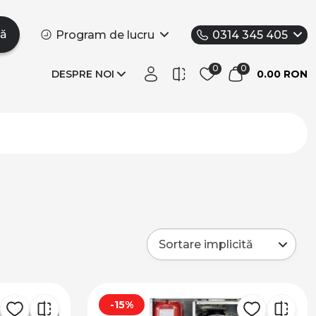
tă
Program de lucru
0314 345 405
DESPRE NOI
0.00 RON
-15%