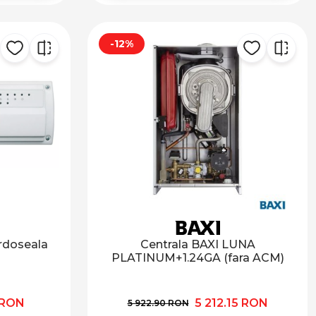
-12%
ardoseala
Centrala BAXI LUNA
PLATINUM+1.24GA (fara ACM)
 RON
5 212.15 RON
5 922.90 RON