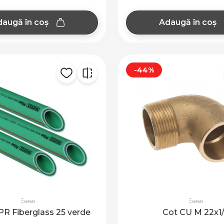
augă în coș
Adaugă în coș
-44%
R Fiberglass 25 verde
Cot CU M 22x1