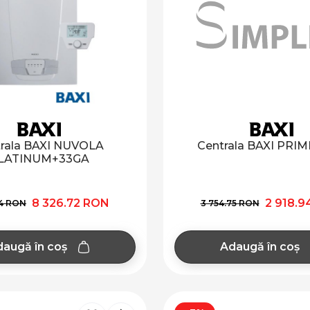
rala BAXI NUVOLA
Centrala BAXI PRIM
LATINUM+33GA
8 326.72 RON
2 918.9
24 RON
3 754.75 RON
augă în coș
Adaugă în coș