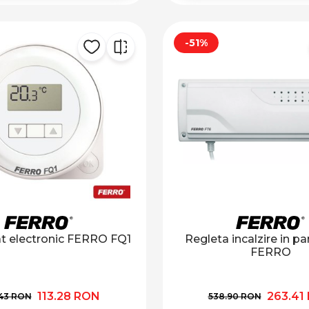
-51%
t electronic FERRO FQ1
Regleta incalzire in p
FERRO
113.28 RON
263.41
43 RON
538.90 RON