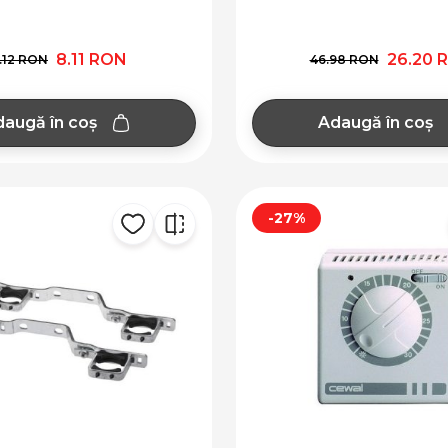
8.11 RON
26.20 
.12 RON
46.98 RON
augă în coș
Adaugă în coș
-27%