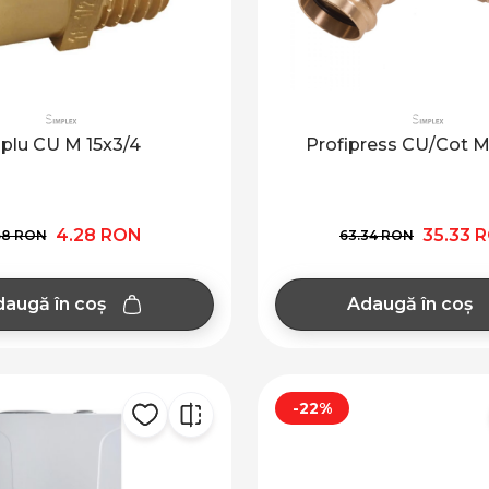
iplu CU M 15x3/4
Profipress CU/Cot M
4.28 RON
35.33 
68 RON
63.34 RON
augă în coș
Adaugă în coș
-22%