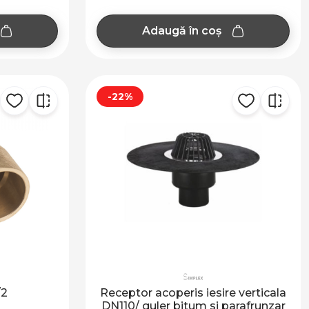
Adaugă în coș
-22%
/2
Receptor acoperis iesire verticala
DN110/ guler bitum si parafrunzar