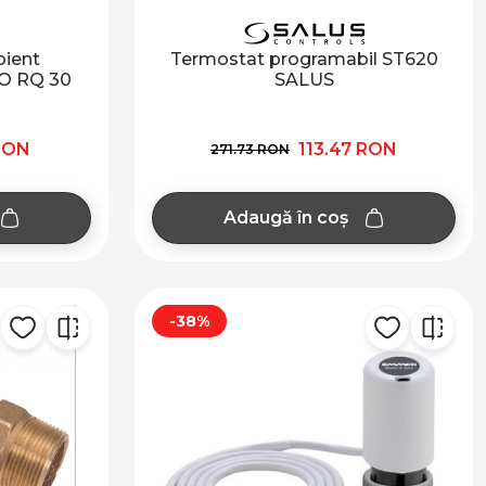
ient
Termostat programabil ST620
RO RQ 30
SALUS
RON
113.47 RON
271.73 RON
Adaugă în coș
-38%