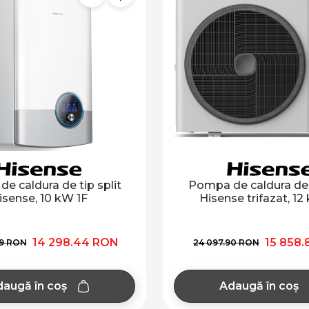
e caldura de tip split
Pompa de caldura de t
isense, 10 kW 1F
Hisense trifazat, 12
14 298.44 RON
15 858
49 RON
24 097.90 RON
augă în coș
Adaugă în coș