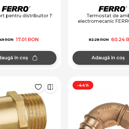
t pentru distribuitor 1'
Termostat de amb
electromecanic FER
17.01 RON
60.24 
.49 RON
82.28 RON
augă în coș
Adaugă în coș
-44%