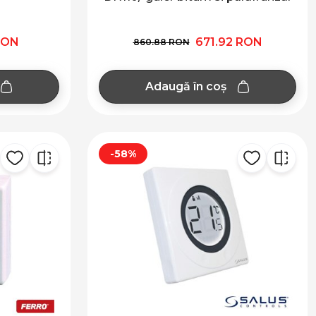
RON
671.92 RON
860.88 RON
Adaugă în coș
-58%