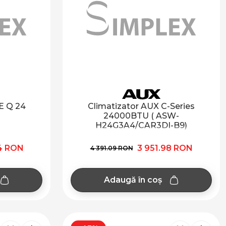
E Q 24
Climatizator AUX C-Series
24000BTU ( ASW-
H24G3A4/CAR3DI-B9)
4 RON
3 951.98 RON
4 391.09 RON
Adaugă în coș