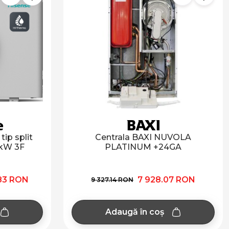
ip split
Centrala BAXI NUVOLA
 kW 3F
PLATINUM +24GA
.83 RON
7 928.07 RON
9 327.14 RON
Adaugă în coș